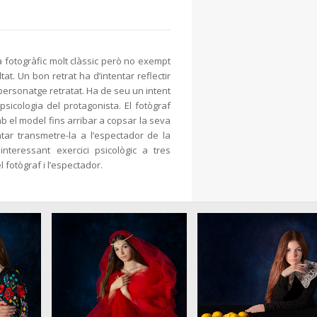
a fotogràfic molt clàssic però no exempt
tat. Un bon retrat ha d’intentar reflectir
 personatge retratat. Ha de seu un intent
psicologia del protagonista. El fotògraf
b el model fins arribar a copsar la seva
entar transmetre-la a l’espectador de la
interessant exercici psicològic a tres
 fotògraf i l’espectador.