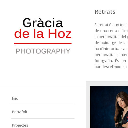
Retrats
El retrat és un tem
de una certa dificul
la personalitat del
de buidatge de la 
ha d’interactuar am
personalitat i int
fotografia. És un 
bandes: el model, el
Inici
Portafoli
Projectes