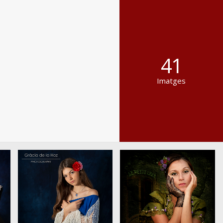
41
Imatges